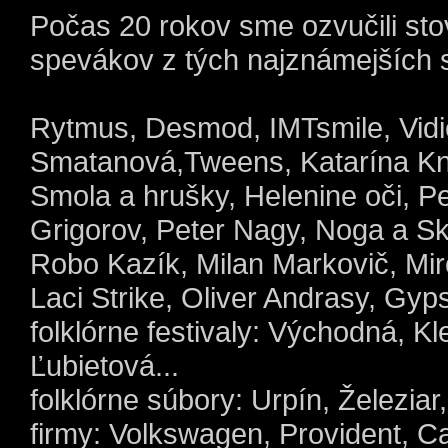
Počas 20 rokov sme ozvučili stov
spevákov z tých najznámejších s
Rytmus, Desmod, IMTsmile, Vidie
Smatanová,Tweens, Katarína Kne
Smola a hrušky, Helenine oči, P
Grigorov, Peter Nagy, Noga a Sk
Robo Kazík, Milan Markovič, Miro
Laci Strike, Oliver Andrasy, Gyp
folklórne festivaly: Východná, 
Ľubietová...
folklórne súbory: Urpín, Železiar, 
firmy: Volkswagen, Provident, Ca