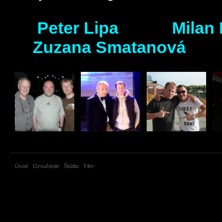
Peter Lipa Mil
Zuzana Smatanová 
Úvod
Ozvučenie
Štúdio
Film